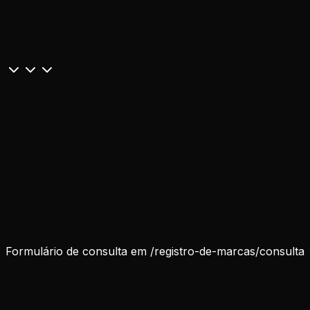
Qual seu nome?
Seu melhor e-mail
Seu WhatsApp
Qual sua marca?
Qual seu nicho?
Carregando verificação…
Formulário de consulta em
/registro-de-marcas/consulta