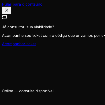
Pular para o conteúdo
Já consultou sua viabilidade?
Acompanhe seu ticket com o código que enviamos por e-
Acompanhar ticket
Home
Criação de Website
Sua Marca
FAQ
Consulta grátis
®
Online — consulta disponível